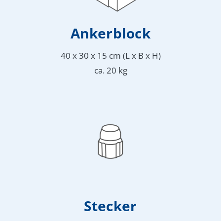
Anker­block
40 x 30 x 15 cm (L x B x H)
ca. 20 kg
Stecker